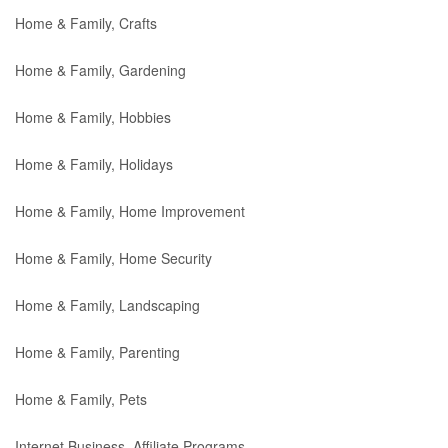
Home & Family, Crafts
Home & Family, Gardening
Home & Family, Hobbies
Home & Family, Holidays
Home & Family, Home Improvement
Home & Family, Home Security
Home & Family, Landscaping
Home & Family, Parenting
Home & Family, Pets
Internet Business, Affiliate Programs