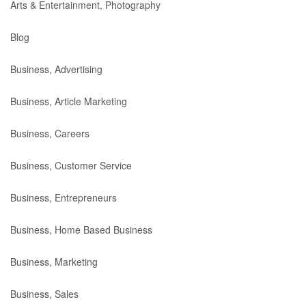
Arts & Entertainment, Photography
Blog
Business, Advertising
Business, Article Marketing
Business, Careers
Business, Customer Service
Business, Entrepreneurs
Business, Home Based Business
Business, Marketing
Business, Sales