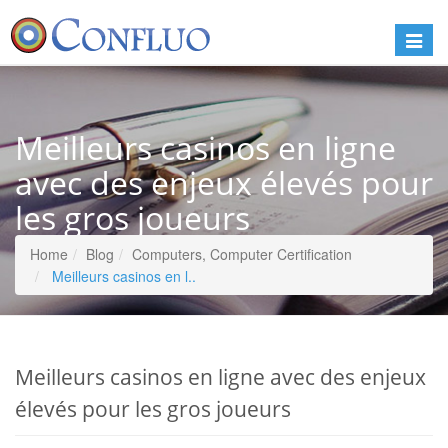
Toggle
naviga
Meilleurs casinos en ligne
avec des enjeux élevés pour
les gros joueurs
Home
Blog
Computers, Computer Certification
Meilleurs casinos en l..
Meilleurs casinos en ligne avec des enjeux
élevés pour les gros joueurs