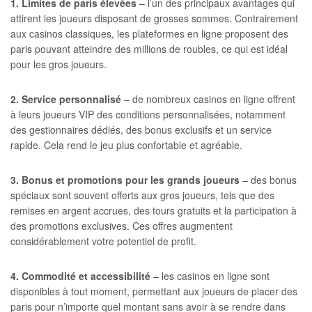
1. Limites de paris élevées
– l’un des principaux avantages qui
attirent les joueurs disposant de grosses sommes. Contrairement
aux casinos classiques, les plateformes en ligne proposent des
paris pouvant atteindre des millions de roubles, ce qui est idéal
pour les gros joueurs.
2. Service personnalisé
– de nombreux casinos en ligne offrent
à leurs joueurs VIP des conditions personnalisées, notamment
des gestionnaires dédiés, des bonus exclusifs et un service
rapide. Cela rend le jeu plus confortable et agréable.
3. Bonus et promotions pour les grands joueurs
– des bonus
spéciaux sont souvent offerts aux gros joueurs, tels que des
remises en argent accrues, des tours gratuits et la participation à
des promotions exclusives. Ces offres augmentent
considérablement votre potentiel de profit.
4. Commodité et accessibilité
– les casinos en ligne sont
disponibles à tout moment, permettant aux joueurs de placer des
paris pour n’importe quel montant sans avoir à se rendre dans