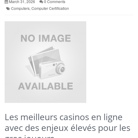
March 31, 2026
0 Comments
Computers, Computer Certification
Les meilleurs casinos en ligne
avec des enjeux élevés pour les