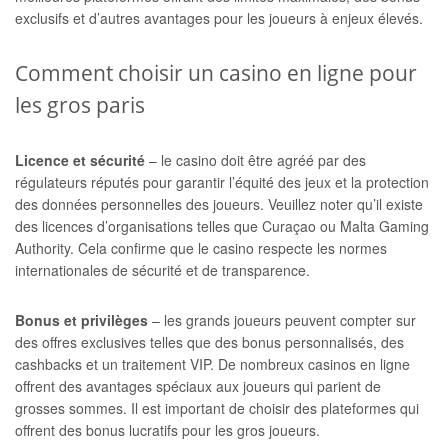
exclusifs et d’autres avantages pour les joueurs à enjeux élevés.
Comment choisir un casino en ligne pour
les gros paris
Licence et sécurité
– le casino doit être agréé par des
régulateurs réputés pour garantir l’équité des jeux et la protection
des données personnelles des joueurs. Veuillez noter qu’il existe
des licences d’organisations telles que Curaçao ou Malta Gaming
Authority. Cela confirme que le casino respecte les normes
internationales de sécurité et de transparence.
Bonus et privilèges
– les grands joueurs peuvent compter sur
des offres exclusives telles que des bonus personnalisés, des
cashbacks et un traitement VIP. De nombreux casinos en ligne
offrent des avantages spéciaux aux joueurs qui parient de
grosses sommes. Il est important de choisir des plateformes qui
offrent des bonus lucratifs pour les gros joueurs.