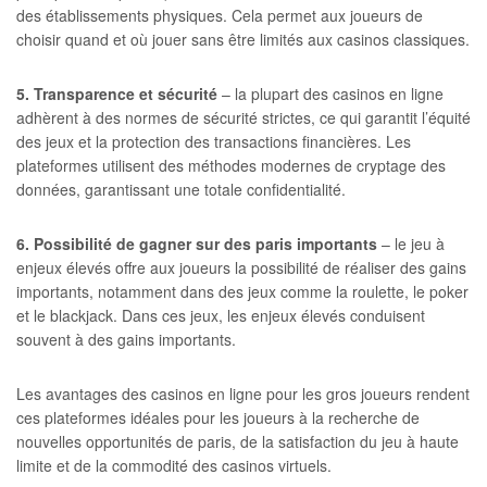
des établissements physiques. Cela permet aux joueurs de
choisir quand et où jouer sans être limités aux casinos classiques.
5. Transparence et sécurité
– la plupart des casinos en ligne
adhèrent à des normes de sécurité strictes, ce qui garantit l’équité
des jeux et la protection des transactions financières. Les
plateformes utilisent des méthodes modernes de cryptage des
données, garantissant une totale confidentialité.
6. Possibilité de gagner sur des paris importants
– le jeu à
enjeux élevés offre aux joueurs la possibilité de réaliser des gains
importants, notamment dans des jeux comme la roulette, le poker
et le blackjack. Dans ces jeux, les enjeux élevés conduisent
souvent à des gains importants.
Les avantages des casinos en ligne pour les gros joueurs rendent
ces plateformes idéales pour les joueurs à la recherche de
nouvelles opportunités de paris, de la satisfaction du jeu à haute
limite et de la commodité des casinos virtuels.