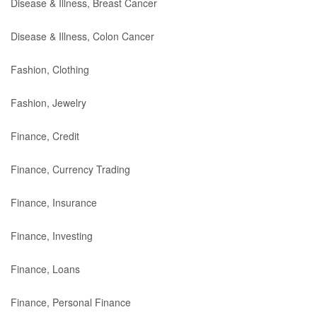
Disease & Illness, Breast Cancer
Disease & Illness, Colon Cancer
Fashion, Clothing
Fashion, Jewelry
Finance, Credit
Finance, Currency Trading
Finance, Insurance
Finance, Investing
Finance, Loans
Finance, Personal Finance