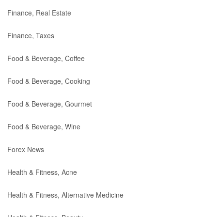
Finance, Real Estate
Finance, Taxes
Food & Beverage, Coffee
Food & Beverage, Cooking
Food & Beverage, Gourmet
Food & Beverage, Wine
Forex News
Health & Fitness, Acne
Health & Fitness, Alternative Medicine