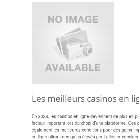
Les meilleurs casinos en l
En 2026, les casinos en ligne deviennent de plus en p
facteur important lors du choix d’une plateforme. Ces
également les meilleures conditions pour des gains im
en ligne offrant des gains élevés peut affecter considé