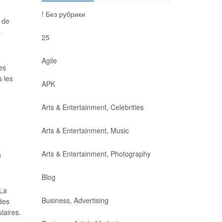
! Без рубрики
 de
s
25
Agile
es
s les
APK
Arts & Entertainment, Celebrities
Arts & Entertainment, Music
Arts & Entertainment, Photography
n
Blog
 La
Business, Advertising
des
laires.