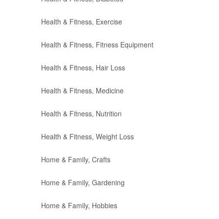
Health & Fitness, Exercise
Health & Fitness, Fitness Equipment
Health & Fitness, Hair Loss
Health & Fitness, Medicine
Health & Fitness, Nutrition
Health & Fitness, Weight Loss
Home & Family, Crafts
Home & Family, Gardening
Home & Family, Hobbies