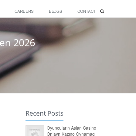
CAREERS
BLOGS
CONTACT
 en 2026
Recent Posts
Oyuncuların Aslan Casino
Onlayn Kazino Oynamaq