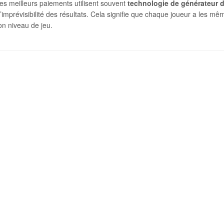
les meilleurs paiements utilisent souvent
technologie de générateur 
t l’imprévisibilité des résultats. Cela signifie que chaque joueur a les mê
on niveau de jeu.