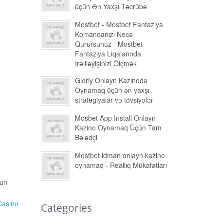
üçün Ən Yaxşı Təcrübə
Mostbet - Mostbet Fantaziya
Komandanızı Necə
Qurursunuz - Mostbet
Fantaziya Liqalarında
İrəliləyişinizi Ölçmək
Gloriy Onlayn Kazinoda
Oynamaq üçün ən yaxşı
strategiyalar və tövsiyələr
Mosbet App Install Onlayn
Kazino Oynamaq Üçün Tam
Bələdçi
Mostbet idman onlayn kazino
oynamaq - Reallıq Mükafatları
 un
Casino
Categories