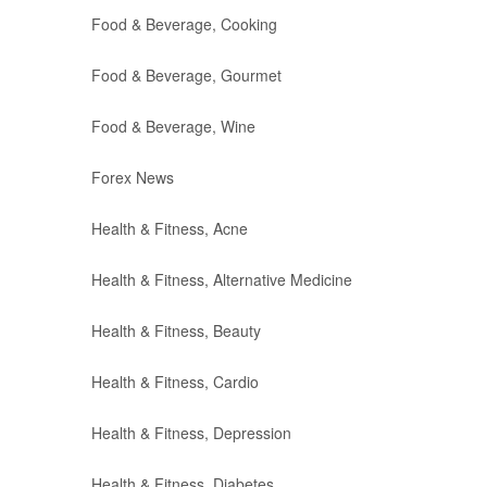
Food & Beverage, Cooking
Food & Beverage, Gourmet
Food & Beverage, Wine
Forex News
Health & Fitness, Acne
Health & Fitness, Alternative Medicine
Health & Fitness, Beauty
Health & Fitness, Cardio
Health & Fitness, Depression
Health & Fitness, Diabetes