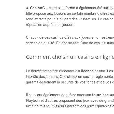
3. CasinoC
– cette plateforme a également été inclus
Elle propose aux joueurs un certain nombre d’offres ex
rend attractif pour la plupart des utilisateurs. Le cas
réputation auprès des joueurs.
Chacun de ces casinos offrira aux joueurs non seuleme
service de qualité. En choisissant l’une de ces institu
Comment choisir un casino en lign
Le deuxième critère important est
licence
casino. Les 
intérêts des joueurs. Choisissez un casino réglement
garantit également la sécurité de vos fonds et de vos
Il convient également de prêter attention
fournisseurs
Playtech et d’autres proposent des jeux avec de grand
avec de tels fournisseurs garantit des jeux équitables e